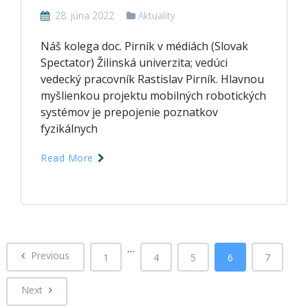
28. júna 2022
Aktuality
Náš kolega doc. Pirník v médiách (Slovak
Spectator) Žilinská univerzita; vedúci
vedecký pracovník Rastislav Pirník. Hlavnou
myšlienkou projektu mobilných robotických
systémov je prepojenie poznatkov
fyzikálnych
Read More
…
Previous
1
4
5
6
7
Next