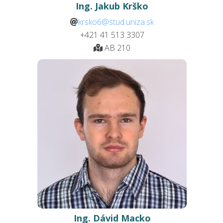
Ing. Jakub Krško
krsko6@stud.uniza.sk
+421 41 513
3307
AB 210
Ing. Dávid Macko