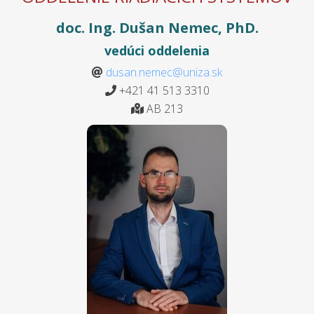
doc. Ing. Dušan Nemec, PhD.
vedúci oddelenia
dusan.nemec@uniza.sk
+421 41 513 3310
AB 213