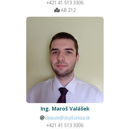
+421 41 513
3306
AB 212
Ing. Maroš Valášek
valasek@stud.uniza.sk
+421 41 513
3306