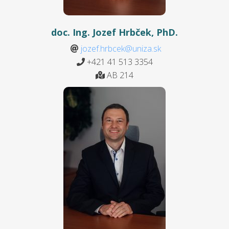
doc. Ing. Jozef Hrbček, PhD.
jozef.hrbcek@uniza.sk
+421 41 513 3354
AB 214