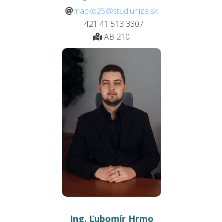
macko25@stud.uniza.sk
+421 41 513
3307
AB 210
Ing. Ľubomír Hrmo