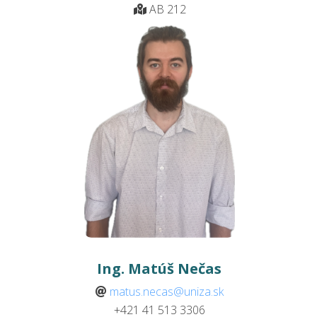
AB 212
Ing. Matúš Nečas
matus.necas@uniza.sk
+421 41 513
3306