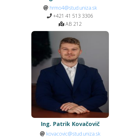
hrmo4@stud.uniza.sk
+421 41 513
3306
AB 212
Ing. Patrik Kovačovič
kovacovic@stud.uniza.sk