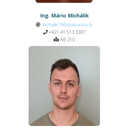
Ing. Mário Michálik
michalik19@stud.uniza.sk
+421 41 513
3307
AB 210