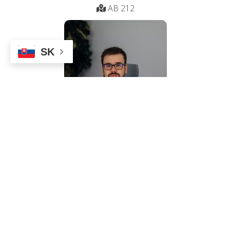
AB 212
SK
DOKTORANDI - externí
Ing. Ivan Sládek