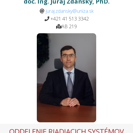
doc. Ing. Juraj Ždánsky, PhD.
juraj.zdansky@uniza.sk
+421 41 513 3342
AB 219
ODDELENIE RIADIACICH SYSTÉMOV