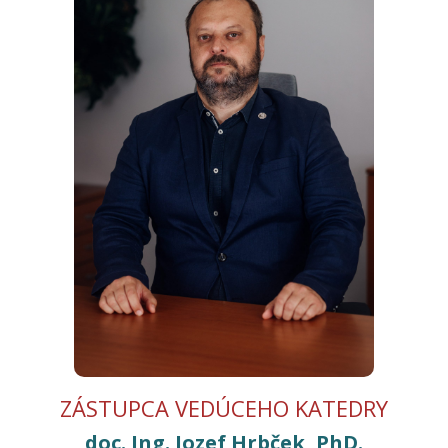
ZÁSTUPCA VEDÚCEHO KATEDRY
doc. Ing. Jozef Hrbček, PhD.