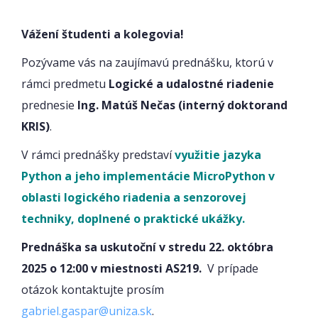
Vážení študenti a kolegovia!
Pozývame vás na zaujímavú prednášku, ktorú v
rámci predmetu
Logické a udalostné riadenie
prednesie
Ing. Matúš Nečas (interný doktorand
KRIS)
.
V rámci prednášky predstaví
využitie jazyka
Python a jeho implementácie MicroPython v
oblasti logického riadenia a senzorovej
techniky, doplnené o praktické ukážky.
Prednáška sa uskutoční v stredu 22. októbra
2025 o 12:00 v miestnosti AS219.
V prípade
otázok kontaktujte prosím
gabriel.gaspar@uniza.sk
.