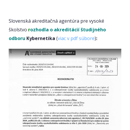
Slovenská akreditačná agentúra pre vysoké
školstvo
r
ozhodla o akreditácií študijného
odboru
Kybernetika
(
viac v pdf súbore
)
: