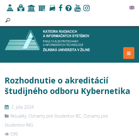
Rozhodnutie o akreditácií
študijného odboru Kybernetika
2. júla 2024
Aktuality
,
Oznamy pre študentov BC
,
Oznamy pre
študentov ING
599