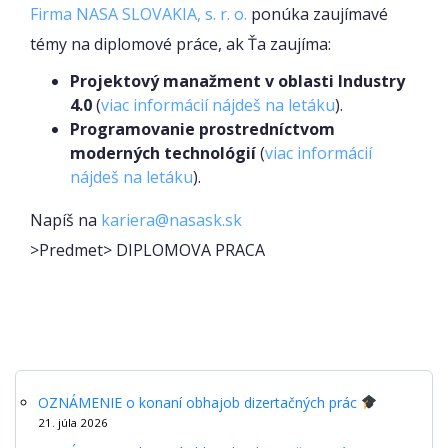
Firma NASA SLOVAKIA, s. r. o.
ponúka zaujímavé
témy na diplomové práce, ak Ťa zaujíma:
Projektový manažment v oblasti Industry
4.0
(
viac informácií nájdeš na letáku
).
Programovanie prostredníctvom
moderných technológií
(
viac informácií
nájdeš na letáku
).
Napíš na
kariera@nasask.sk
>Predmet> DIPLOMOVA PRACA
OZNÁMENIE o konaní obhajob dizertačných prác
21. júla 2026