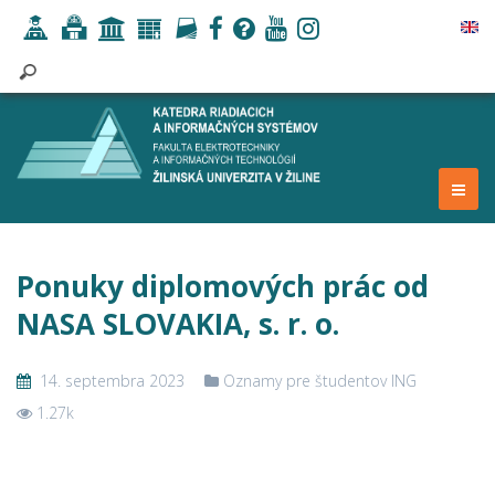
Ponuky diplomových prác od
NASA SLOVAKIA, s. r. o.
14. septembra 2023
Oznamy pre študentov ING
1.27k