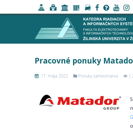
Pracovné ponuky Matado
17. mája 2022
Ponuky zamestnania
1.
S
n
G
o