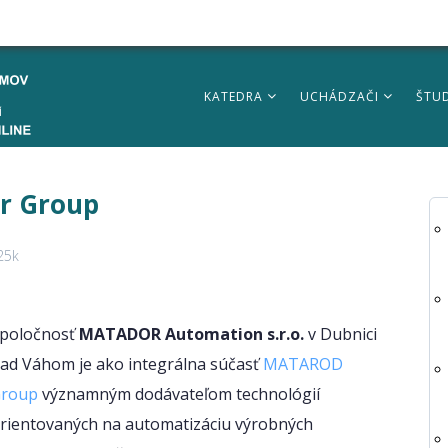
KATEDRA
UCHÁDZAČI
ŠTU
r Group
25k
poločnosť
MATADOR Automation s.r.o.
v Dubnici
ad Váhom je ako integrálna súčasť
MATAROD
roup
významným dodávateľom technológií
rientovaných na automatizáciu výrobných