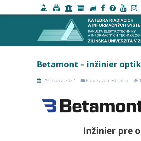
Betamont – inžinier opti
29. marca 2022
Ponuky zamestnania
1
Inžinier pre 