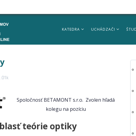
KATEDRA
UCHÁDZAČI
ŠTU
ky
.01k
Spoločnosť BETAMONT s.r.o. Zvolen hľadá
kolegu na pozíciu
oblasť teórie optiky