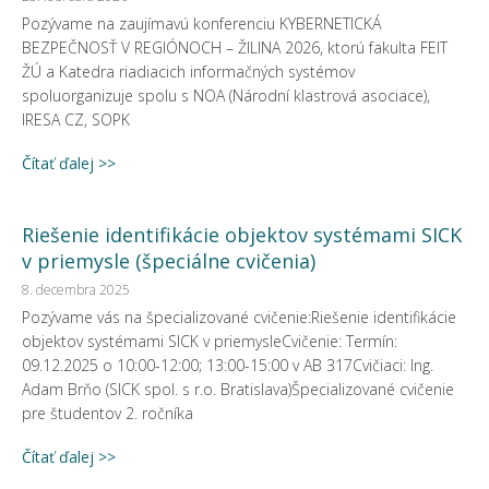
Pozývame na zaujímavú konferenciu KYBERNETICKÁ
BEZPEČNOSŤ V REGIÓNOCH – ŽILINA 2026, ktorú fakulta FEIT
ŽÚ a Katedra riadiacich informačných systémov
spoluorganizuje spolu s NOA (Národní klastrová asociace),
IRESA CZ, SOPK
Čítať ďalej >>
Riešenie identifikácie objektov systémami SICK
v priemysle (špeciálne cvičenia)
8. decembra 2025
Pozývame vás na špecializované cvičenie:Riešenie identifikácie
objektov systémami SICK v priemysleCvičenie: Termín:
09.12.2025 o 10:00-12:00; 13:00-15:00 v AB 317Cvičiaci: Ing.
Adam Brňo (SICK spol. s r.o. Bratislava)Špecializované cvičenie
pre študentov 2. ročníka
Čítať ďalej >>