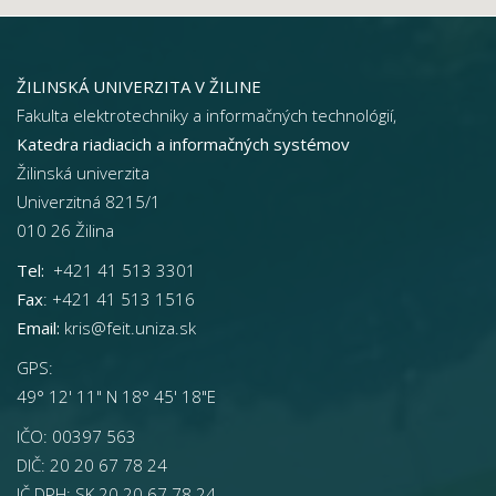
ŽILINSKÁ UNIVERZITA V ŽILINE
Fakulta elektrotechniky a informačných technológií,
Katedra riadiacich a informačných systémov
Žilinská univerzita
Univerzitná 8215/1
010 26 Žilina
Tel:
+421 41 513 3301
Fax
: +421 41 513 1516
Email:
kris@feit.uniza.sk
GPS:
49° 12' 11" N 18° 45' 18"E
IČO: 00397 563
DIČ: 20 20 67 78 24
IČ DPH: SK 20 20 67 78 24